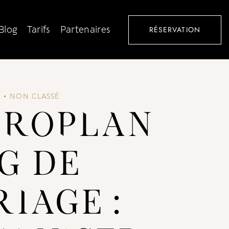
Blog
Tarifs
Partenaires
RÉSERVATION
5
NON CLASSÉ
TROPLAN
G DE
IAGE :