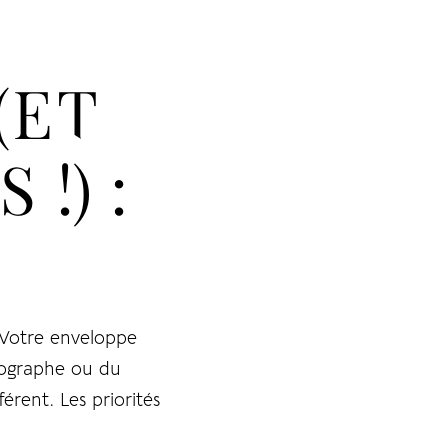
(ET
!) :
. Votre enveloppe
otographe ou du
rent. Les priorités