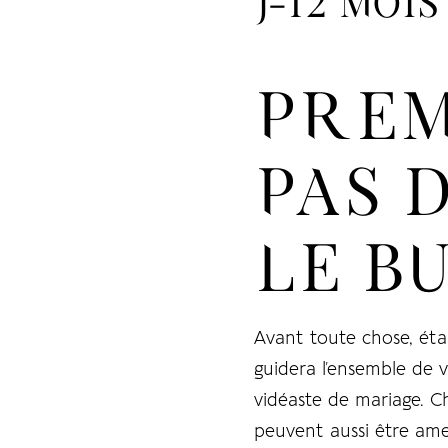
J-12 MOI
PREM
PAS D
LE B
Avant toute chose, étab
guidera l’ensemble de 
vidéaste de mariage. C
peuvent aussi être ame