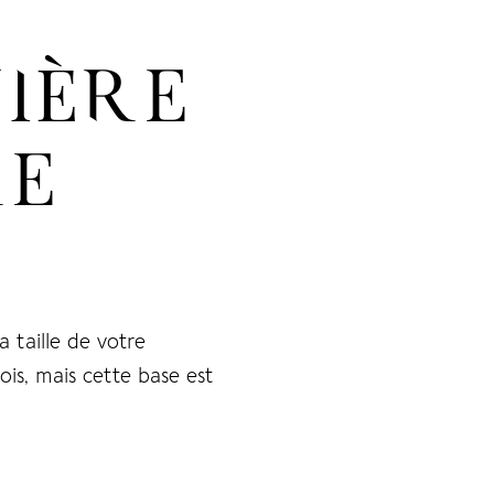
MIÈRE
RE
a taille de votre
mois, mais cette base est