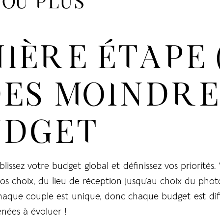
S OU PLUS
IÈRE ÉTAPE 
ES MOINDRES 
LOG IN
UDGET
Username or email address *
lissez votre budget global et définissez vos priorités
vos choix, du lieu de réception jusqu’au choix du ph
Password *
haque couple est unique, donc chaque budget est diffé
nées à évoluer !