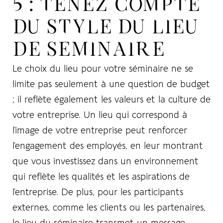
5 : TENEZ COMPTE
DU STYLE DU LIEU
DE SEMINAIRE
Le choix du lieu pour votre séminaire ne se
LOG IN
limite pas seulement à une question de budget
; il reflète également les valeurs et la culture de
Username or email address *
votre entreprise. Un lieu qui correspond à
l’image de votre entreprise peut renforcer
l’engagement des employés, en leur montrant
que vous investissez dans un environnement
Password *
qui reflète les qualités et les aspirations de
l’entreprise. De plus, pour les participants
externes, comme les clients ou les partenaires,
Remember Me
Lost Password?